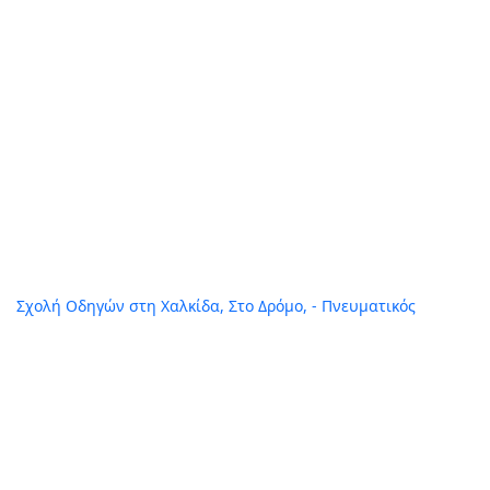
Ακολουθήστε Μας
Σχολή Οδηγών στη Χαλκίδα, Στο Δρόμο, - Πνευματικός
Επικοινωνία
Δημ. Κατσικογιάννη 31
Χαλκίδα