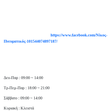
34100
6977287777
2221181200
https://www.facebook.com/Νίκος-
Πνευματικός-101544074897187/
nikoschalkida@yahoo.gr
Ωράριο
Δευ-Παρ : 09:00 ~ 14:00
Τρ-Πεμ-Παρ : 18:00 ~ 21:00
Σάββατο : 09:00 ~ 14:00
Κυριακή : Κλειστά