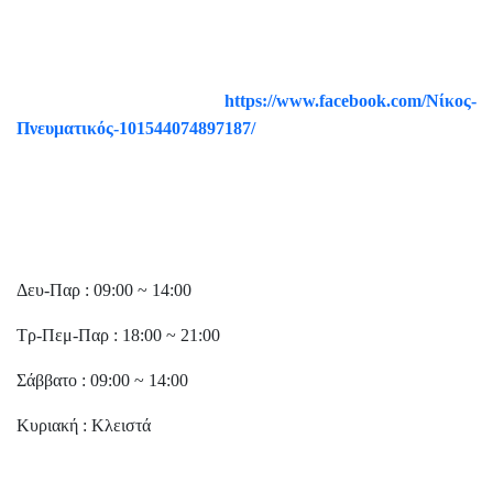
6977287777
2221181200
https://www.facebook.com/Νίκος-
Πνευματικός-101544074897187/
nikoschalkida@yahoo.gr
Ωράριο
Δευ-Παρ : 09:00 ~ 14:00
Τρ-Πεμ-Παρ : 18:00 ~ 21:00
Σάββατο : 09:00 ~ 14:00
Κυριακή : Κλειστά
Σύνδεσμοι